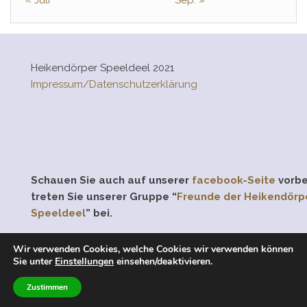
« Juli
Sep. »
Heikendörper Speeldeel 2021
Impressum/Datenschutzerklärung
Schauen Sie auch auf unserer
facebook-Seite
vorbe
treten Sie unserer Gruppe “
Freunde der Heikendörp
Speeldeel
” bei.
Wir verwenden Cookies, welche Cookies wir verwenden können
Sie unter
Einstellungen
einsehen/deaktivieren.
Stolz präsentiert von
WordPress
|
Theme:
Head Blog
Zustimmen