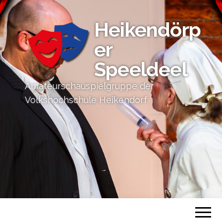
Heikendörp
er
Speeldeel
Amateurschauspielgruppe der
Volkshochschule Heikendorf