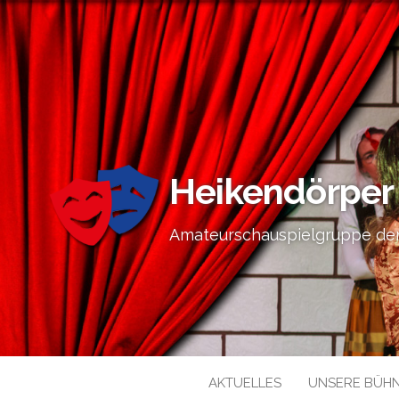
Heikendörper
Amateurschauspielgruppe der
AKTUELLES
UNSERE BÜH