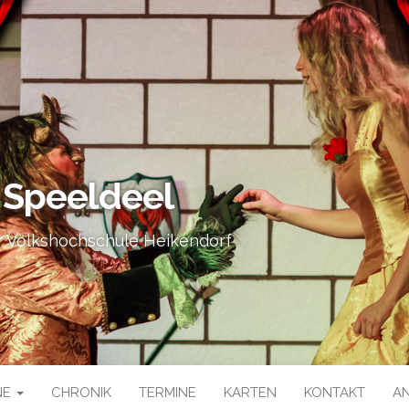
 Speeldeel
 Volkshochschule Heikendorf
NE
CHRONIK
TERMINE
KARTEN
KONTAKT
A