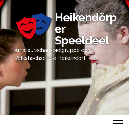
Heikendörp
er
Speeldeel
Amateurschauspielgruppe der
Volkshochschule Heikendorf