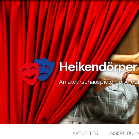
Heikendörper
Amateurschauspielgruppe der
AKTUELLES
UNSERE BÜH