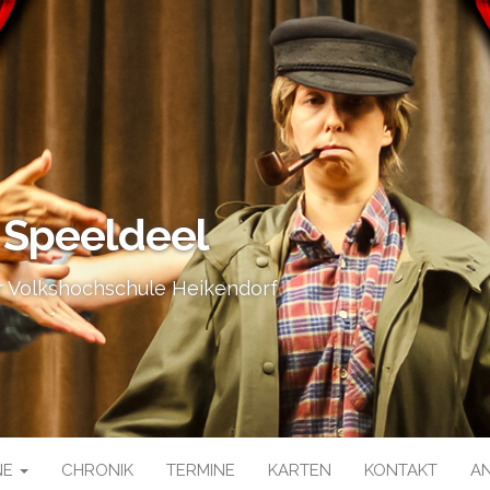
 Speeldeel
 Volkshochschule Heikendorf
NE
CHRONIK
TERMINE
KARTEN
KONTAKT
A