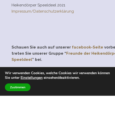
Heikendörper Speeldeel 2021
Impressum/Datenschutzerklärung
Schauen Sie auch auf unserer
facebook-Seite
vorbe
treten Sie unserer Gruppe “
Freunde der Heikendörp
Speeldeel
” bei.
Wir verwenden Cookies, welche Cookies wir verwenden können
Sie unter
Einstellungen
einsehen/deaktivieren.
Stolz präsentiert von
WordPress
|
Theme:
Head Blog
Zustimmen