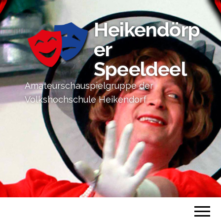
Heikendörp
er
Speeldeel
Amateurschauspielgruppe der
Volkshochschule Heikendorf