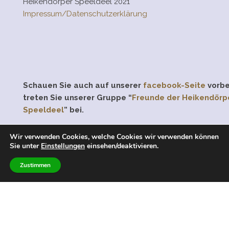
Heikendörper Speeldeel 2021
Impressum/Datenschutzerklärung
Schauen Sie auch auf unserer
facebook-Seite
vorbe
treten Sie unserer Gruppe “
Freunde der Heikendörp
Speeldeel
” bei.
Wir verwenden Cookies, welche Cookies wir verwenden können
Sie unter
Einstellungen
einsehen/deaktivieren.
Stolz präsentiert von
WordPress
|
Theme:
Head Blog
Zustimmen